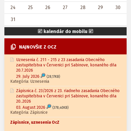
24
25
26
27
28
29
30
31
kalendár do mobilu
NAJNOVŠIE Z OCZ
Uznesenia č. 211 - 215 z 23 zasadania Obecného
zastupiteľstva v Červenici pri Sabinove, konaného dňa
20.7.2026
29. July 2026
(28,17KB)
Kategória: Uznesenia
Zápisnica č. 23/2026 z 23. riadneho zasadania Obecného
zastupiteľstva v Červenici pri Sabinove, konaného dňa
20..2026
03. August 2026
(378,40KB)
Kategória: Zápisnice
Zápisnice, uznesenia OcZ