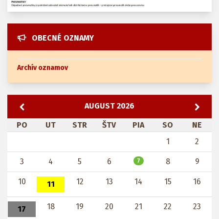
OBECNÉ OZNAMY
Archív oznamov
AUGUST 2026
PO
UT
STR
ŠTV
PIA
SO
NE
1
2
3
4
5
6
8
9
7
10
12
13
14
15
16
11
18
19
20
21
22
23
17