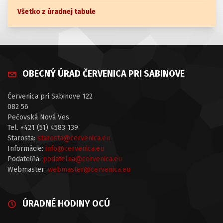
Všetko z úradnej tabule
OBECNÝ ÚRAD ČERVENICA PRI SABINOVE
Červenica pri Sabinove 122
082 56
Pečovská Nová Ves
Tel. +421 (51) 4583 139
Starosta:
starosta@cervenica.eu
Informácie:
info@cervenica.eu
Podateľňa:
podatelna@cervenica.eu
Webmaster:
webmaster@cervenica.eu
ÚRADNÉ HODINY OCÚ